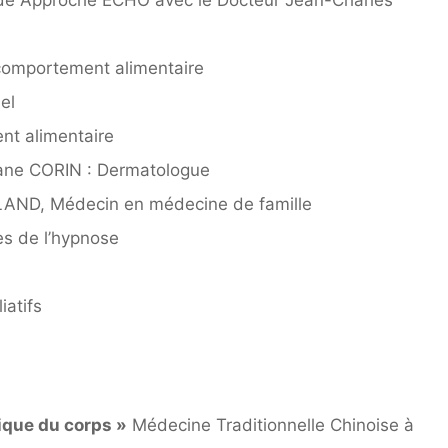
ode Approche ECHO avec le Docteur Jean-Charles
 comportement alimentaire
el
nt alimentaire
liane CORIN : Dermatologue
RLAND, Médecin en médecine de famille
es de l’hypnose
liatifs
ique du corps »
Médecine Traditionnelle Chinoise à