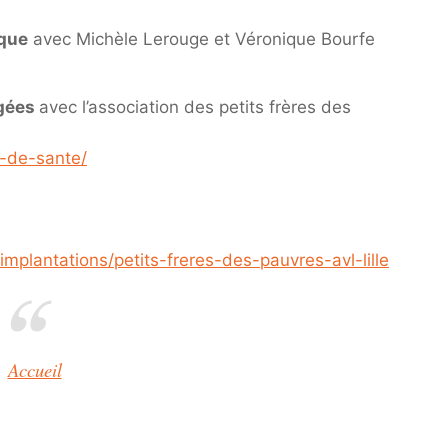
ique
avec Michèle Lerouge et Véronique Bourfe
gées
avec l’association des petits frères des
l-de-sante/
mplantations/petits-freres-des-pauvres-avl-lille
Accueil