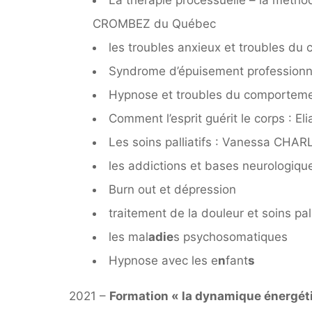
La thérapie processuelle – la méth
CROMBEZ du Québec
les troubles anxieux et troubles du
Syndrome d’épuisement professionn
Hypnose et troubles du comporteme
Comment l’esprit guérit le corps : E
Les soins palliatifs : Vanessa CHA
les addictions et bases neurologiqu
Burn out et dépression
traitement de la douleur et soins pal
les mal
adie
s psychosomatiques
Hypnose avec les e
n
fant
s
2021 –
Formation « la dynamique énergét