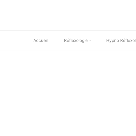
Skip
to
content
Accueil
Réflexologie
Hypno Réflexol