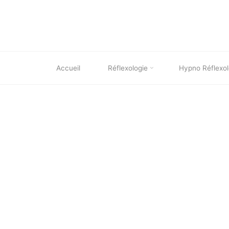
Skip
to
content
Accueil
Réflexologie
Hypno Réflexol