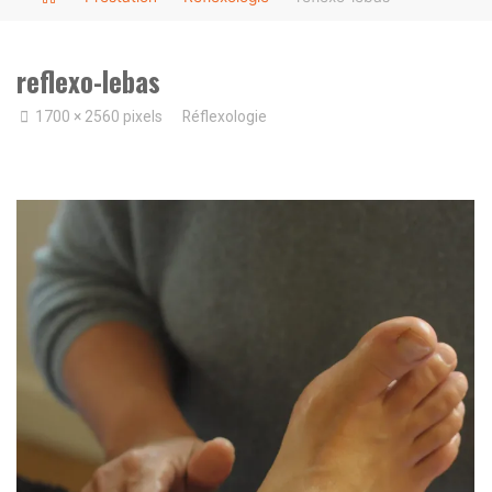
reflexo-lebas
Full
1700 × 2560
pixels
Réflexologie
size